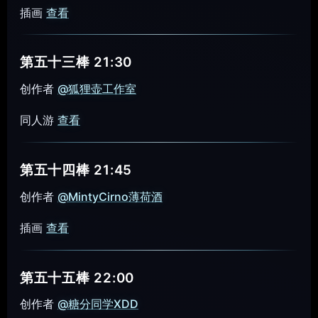
插画
查看
第五十三棒 21:30
创作者
@狐狸壶工作室
同人游
查看
第五十四棒 21:45
创作者
@MintyCirno薄荷酒
插画
查看
第五十五棒 22:00
创作者
@糖分同学XDD