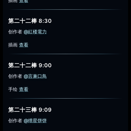
插画
查看
第二十二棒 8:30
创作者
@紅楼電力
插画
查看
第二十二棒 9:00
创作者
@言兼口鳥
手绘
查看
第二十三棒 9:09
创作者
@绁星饼饼