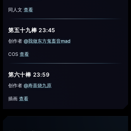
同人文
查看
第五十九棒 23:45
创作者
@我做东方鬼畜音mad
COS
查看
第六十棒 23:59
创作者
@寿喜烧九原
插画
查看