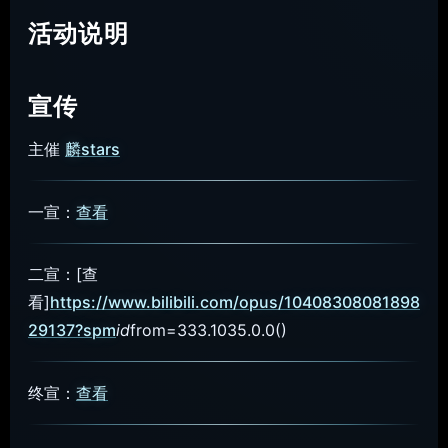
活动说明
宣传
主催
麟stars
一宣：
查看
二宣：[查
看]
https://www.bilibili.com/opus/10408308081898
29137?spm
id
from=333.1035.0.0()
终宣：
查看