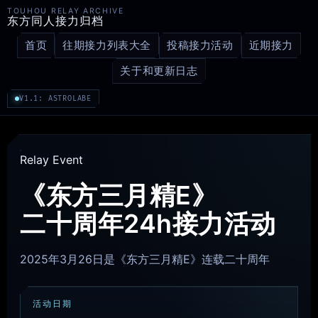
TOUHOU RELAY ARCHIVE
东方同人接力归档
首页
往期接力列表大全
投稿接力活动
近期接力
关于和更新日志
V1.1: ASTROLABE
Relay Event
《东方三月精E》
二十周年24h接力活动
2025年3月26日是《东方三月精E》连载二十周年
活动日期