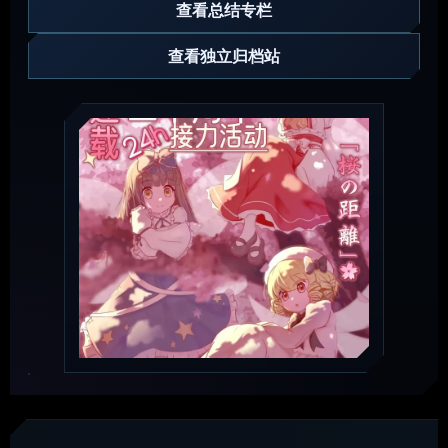
查看总结专栏
查看独立归档站