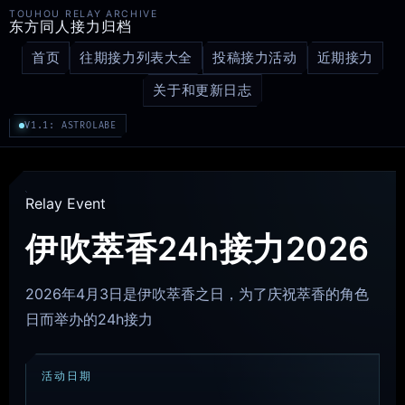
TOUHOU RELAY ARCHIVE
东方同人接力归档
首页
往期接力列表大全
投稿接力活动
近期接力
关于和更新日志
V1.1: ASTROLABE
Relay Event
伊吹萃香24h接力2026
2026年4月3日是伊吹萃香之日，为了庆祝萃香的角色
日而举办的24h接力
活动日期