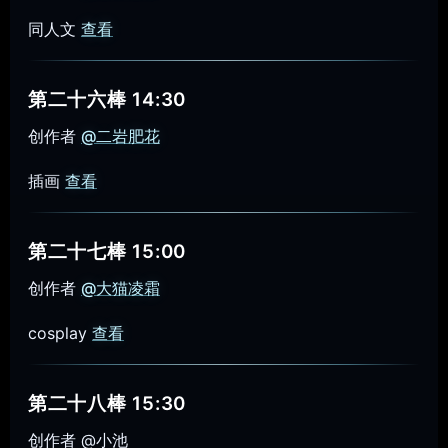
同人文
查看
第二十六棒 14:30
创作者
@二岩肥花
插画
查看
第二十七棒 15:00
创作者
@大猫凌霜
cosplay
查看
第二十八棒 15:30
创作者 @小池