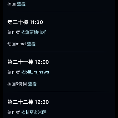
插画
查看
第二十棒 11:30
创作者
@鱼茶柚柚米
动画mmd
查看
第二十一棒 12:00
创作者
@bili_rsjhsws
插画&诗词
查看
第二十二棒 12:30
创作者
@甘草玄米酥