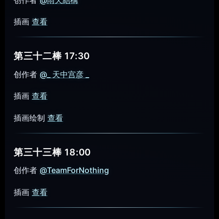
插画
查看
第三十二棒 17:30
创作者
@_ 天中宫彦 _
插画
查看
插画绘制
查看
第三十三棒 18:00
创作者
@TeamForNothing
插画
查看