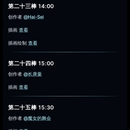
第二十三棒 14:00
创作者
@Hai-Sei
插画
查看
插画绘制
查看
第二十四棒 15:00
创作者
@长庚羹
插画
查看
第二十五棒 15:30
创作者
@魔女的舞会