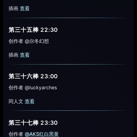
插画
查看
第三十五棒 22:30
创作者 @尔冬幻想
插画
查看
第三十六棒 23:00
创作者 @luckyarches
同人文
查看
第三十七棒 23:30
创作者
@AKS红白黑黄