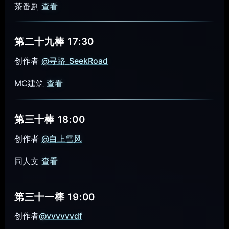
茶番剧
查看
第二十九棒 17:30
创作者
@寻路_SeekRoad
MC建筑
查看
第三十棒 18:00
创作者
@白上雪风
同人文
查看
第三十一棒 19:00
创作者
@vvvvvvdf