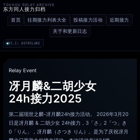
TOUHOU RELAY ARCHIVE
东方同人接力归档
首页
往期接力列表大全
投稿接力活动
近期接力
关于和更新日志
V1.1: ASTROLABE
Relay Event
冴月麟&二胡少女
24h接力2025
第二届现世之麟-冴月麟24h接力活动。 2026年3月20
日是冴月麟 & 二胡少女 24h接力，3「さ」2「つ」き
0「りん」，冴月麟（さつき りん）。是为了庆祝冴月