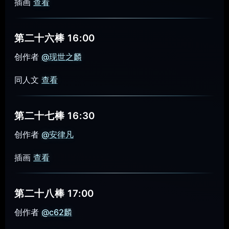
插画
查看
第二十六棒 16:00
创作者
@现世之麟
同人文
查看
第二十七棒 16:30
创作者
@安律凡
插画
查看
第二十八棒 17:00
创作者
@c62麟