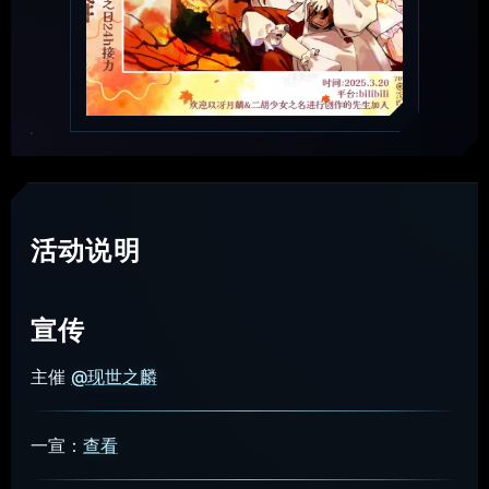
活动说明
宣传
主催
@现世之麟
一宣：
查看