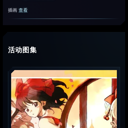
插画
查看
活动图集