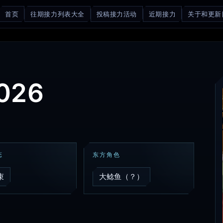
首页
往期接力列表大全
投稿接力活动
近期接力
关于和更新
026
态
东方角色
束
大鲶鱼（？）