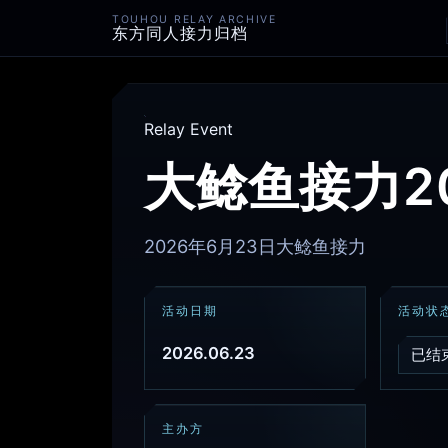
TOUHOU RELAY ARCHIVE
东方同人接力归档
Relay Event
大鲶鱼接力2
2026年6月23日大鲶鱼接力
活动日期
活动状
2026.06.23
已结
主办方