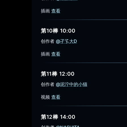
插画
查看
第10棒 10:00
创作者
@孑孓大D
插画
查看
第11棒 12:00
创作者
@泥泞中的小猫
视频
查看
第12棒 14:00