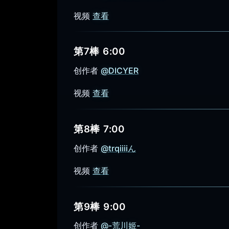
视频
查看
第7棒 6:00
创作者
@DICYER
视频
查看
第8棒 7:00
创作者
@trqiiiiん
视频
查看
第9棒 9:00
创作者
@-荒川姬-