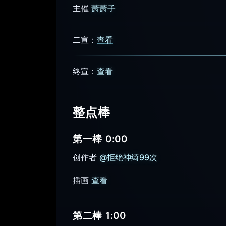
主催
萧萧子
二宣：
查看
终宣：
查看
整点棒
第一棒 0:00
创作者
@拒绝神绮99次
插画
查看
第二棒 1:00