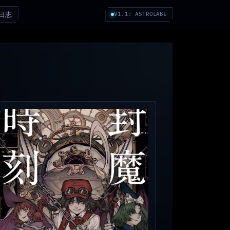
日志
V1.1: ASTROLABE