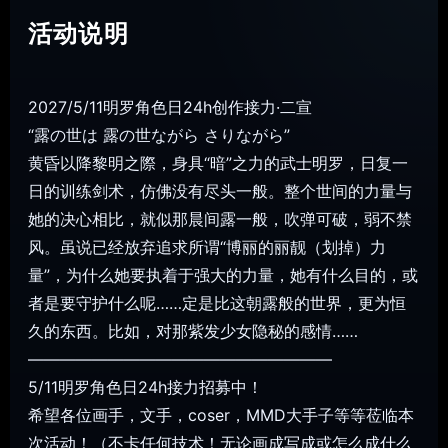
活动说明
2027/5/11明罗角色日24h创作接力·二宣
“露の世は 露の世ながら さりながら”
黄昏以降黎明之際，身具“暗”之力的武士明罗，日复一
日的训练剑术，仿佛没有尽头一般。整个世间的力量与
她的决心相比，就似那晨间露一般，吹弹可破，弱不禁
风。虽说已经放弃追求所谓“博丽的丽靓（划掉）力
量”，为什么她要执着于强大的力量，她有什么目的，或
者是要守护什么呢……定是比这朝露般的世界，更为恒
久的东西。比如，对那紫发少女隐秘的感情……
———————————————————
5/11明罗角色日24h接力招募中！
希望各位画手，文手，coser，MMD大手子等等莅临本
次活动！（不卡任何技术！无论画成写成或怎么成什么