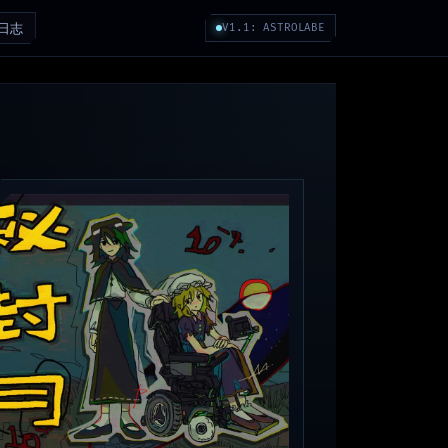
日志
V1.1: ASTROLABE