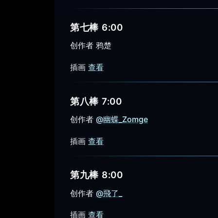
第七棒 6:00
创作者 鸦楚
插画
查看
第八棒 7:00
创作者
@幽蝶_Zomge
插画
查看
第九棒 8:00
创作者
@飛了_
插画
查看