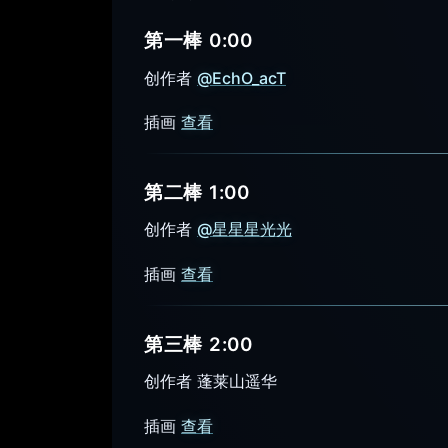
第一棒 0:00
创作者
@EchO_acT
插画
查看
第二棒 1:00
创作者
@星星星光光
插画
查看
第三棒 2:00
创作者 蓬莱山遥华
插画
查看