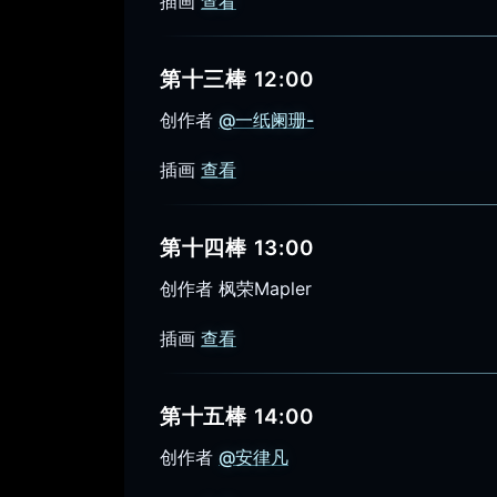
插画
查看
第十三棒 12:00
创作者
@一纸阑珊-
插画
查看
第十四棒 13:00
创作者 枫荣Mapler
插画
查看
第十五棒 14:00
创作者
@安律凡