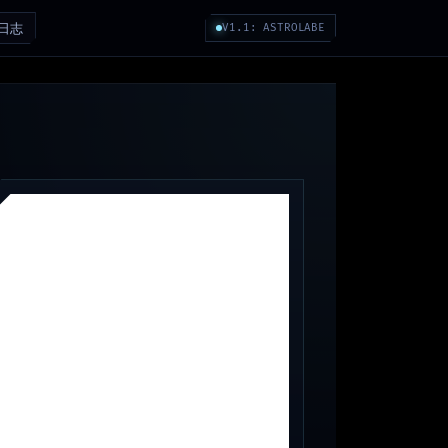
日志
V1.1: ASTROLABE