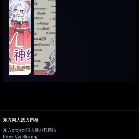
东方同人接力归档
东方project同人接力归档站
https://yuriko.cn/