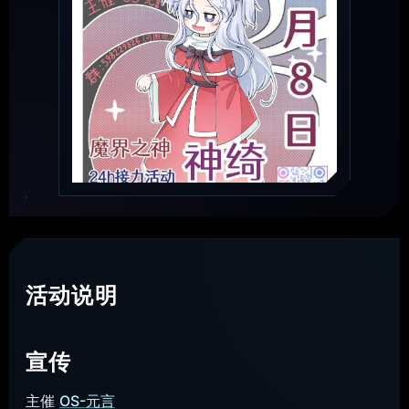
活动说明
宣传
主催
OS-元言