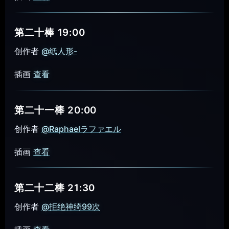
第二十棒 19:00
创作者
@纸人形-
插画
查看
第二十一棒 20:00
创作者
@Raphaelラファエル
插画
查看
第二十二棒 21:30
创作者
@拒绝神绮99次