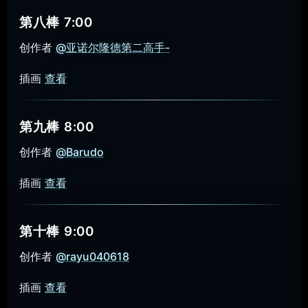
第八棒 7:00
创作者
@亚诺尔隆德第二高手-
插画
查看
第九棒 8:00
创作者
@Barudo
插画
查看
第十棒 9:00
创作者
@rayu040618
插画
查看