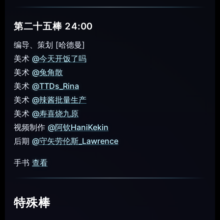
第二十五棒 24:00
编导、策划 [哈德曼]
美术
@今天开饭了吗
美术
@兔角散
美术
@TTDs_Rina
美术
@辣酱批量生产
美术
@寿喜烧九原
视频制作
@阿钦HaniKekin
后期
@守矢劳伦斯_Lawrence
手书
查看
特殊棒