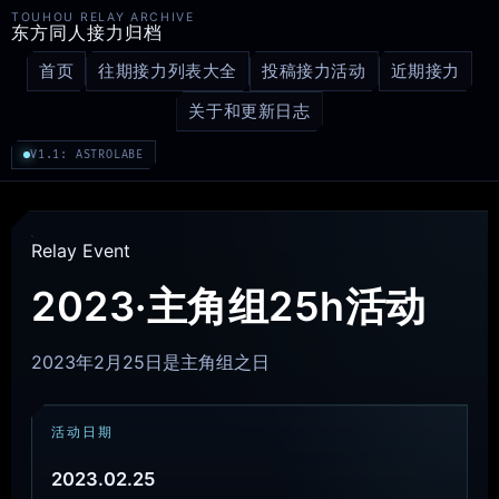
TOUHOU RELAY ARCHIVE
东方同人接力归档
首页
往期接力列表大全
投稿接力活动
近期接力
关于和更新日志
V1.1: ASTROLABE
Relay Event
2023·主角组25h活动
2023年2月25日是主角组之日
活动日期
2023.02.25