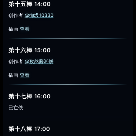
第十五棒 14:00
创作者
@御坂10330
插画
查看
第十六棒 15:00
创作者
@孜然酱湘饼
插画
查看
第十七棒 16:00
已亡佚
第十八棒 17:00