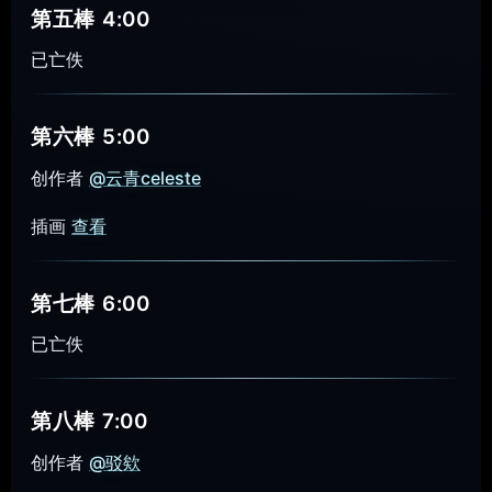
第五棒 4:00
已亡佚
第六棒 5:00
创作者
@云青celeste
插画
查看
第七棒 6:00
已亡佚
第八棒 7:00
创作者
@驳欸