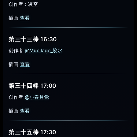
创作者：凌空
插画
查看
第三十三棒 16:30
创作者
@Mucilage_胶水
插画
查看
第三十四棒 17:00
创作者
@小春月觉
插画
查看
第三十五棒 17:30