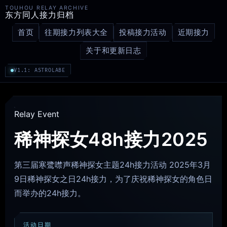
TOUHOU RELAY ARCHIVE
东方同人接力归档
首页
往期接力列表大全
投稿接力活动
近期接力
关于和更新日志
V1.1: ASTROLABE
Relay Event
稀神探女48h接力2025
第三届寒鹭噤声稀神探女主题24h接力活动 2025年3月
9日稀神探女之日24h接力，为了庆祝稀神探女的角色日
而举办的24h接力。
活动日期