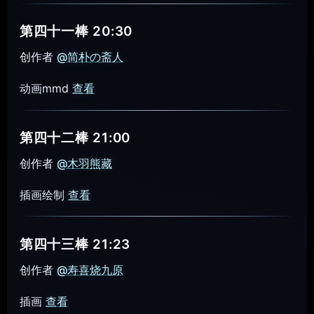
第四十一棒 20:30
创作者
@简朴の斋人
动画mmd
查看
第四十二棒 21:00
创作者
@木羽熊藏
插画绘制
查看
第四十三棒 21:23
创作者
@寿喜烧九原
插画
查看