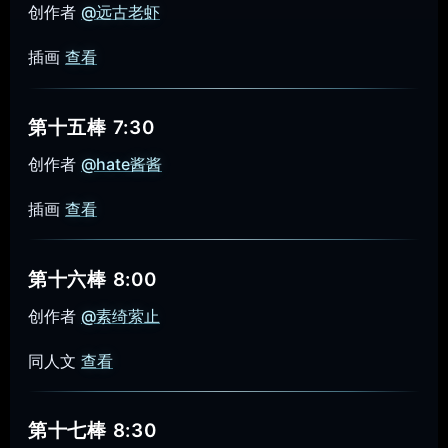
创作者
@远古老虾
插画
查看
第十五棒 7:30
创作者
@hate酱酱
插画
查看
第十六棒 8:00
创作者
@素绮萦止
同人文
查看
第十七棒 8:30