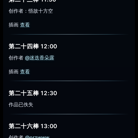
创作者：悟故十方空
插画
查看
第二十四棒 12:00
创作者
@迷迭香朵露
插画
查看
第二十五棒 12:30
作品已佚失
第二十六棒 13:00
创作者
@orzwww