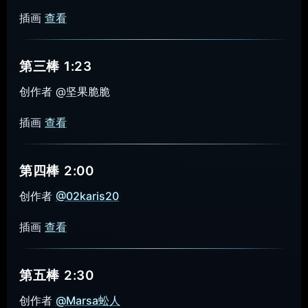
插画
查看
第三棒 1:23
创作者 @坚果脆脆
插画
查看
第四棒 2:00
创作者
@02karis20
插画
查看
第五棒 2:30
创作者
@Marsa蚣人