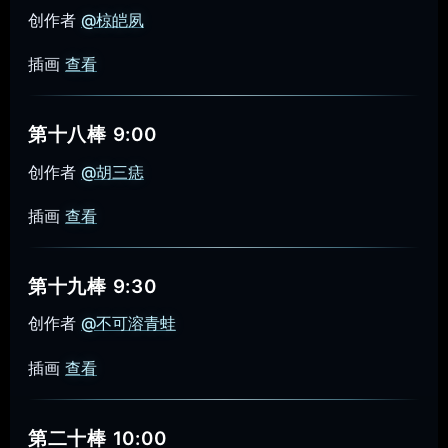
创作者
@椋皑夙
插画
查看
第十八棒 9:00
创作者
@胡三痣
插画
查看
第十九棒 9:30
创作者
@不可溶青蛙
插画
查看
第二十棒 10:00