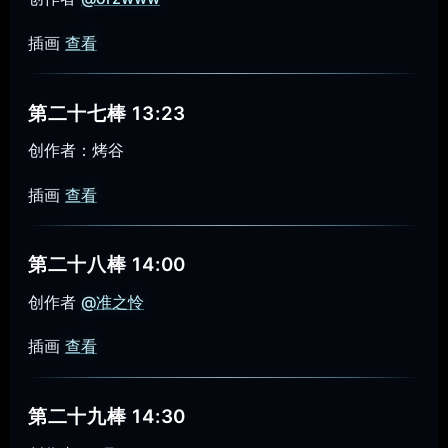
插画
查看
第二十七棒 13:23
创作者：烤谷
插画
查看
第二十八棒 14:00
创作者
@准之怜
插画
查看
第二十九棒 14:30