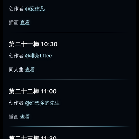
创作者
@安律凡
插画
查看
第二十一棒 10:30
创作者
@啡茶Lftee
同人曲
查看
第二十二棒 11:00
创作者
@幻想乡的先生
插画
查看
第二十三棒 11:30