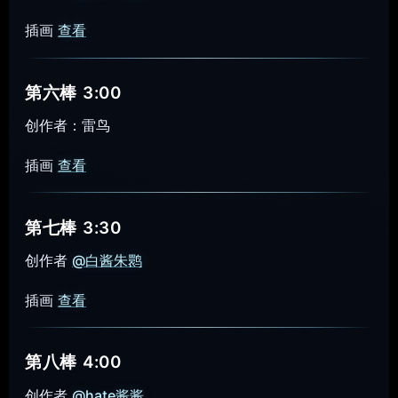
插画
查看
第六棒 3:00
创作者：雷鸟
插画
查看
第七棒 3:30
创作者
@白酱朱鹮
插画
查看
第八棒 4:00
创作者
@hate酱酱