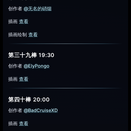
创作者
@无名的硝烟
插画
查看
插画绘制
查看
第三十九棒 19:30
创作者
@ElyPongo
插画
查看
第四十棒 20:00
创作者
@BadCruiseXD
插画
查看