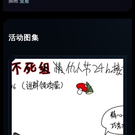
插画
查看
活动图集