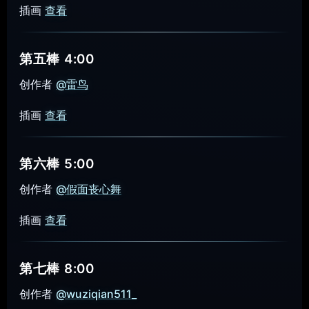
插画
查看
第五棒 4:00
创作者
@雷鸟
插画
查看
第六棒 5:00
创作者
@假面丧心舞
插画
查看
第七棒 8:00
创作者
@wuziqian511_