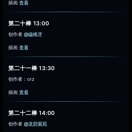
插画
查看
第二十棒 13:00
创作者
@磕峰牙
插画
查看
第二十一棒 13:30
创作者：orz
插画
查看
第二十二棒 14:00
创作者
@龙胆紫苑