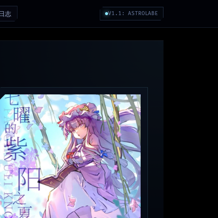
日志
V1.1: ASTROLABE