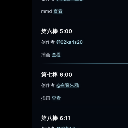
mmd
查看
第六棒 5:00
创作者
@02karis20
插画
查看
第七棒 6:00
创作者
@白酱朱鹮
插画
查看
第八棒 6:11