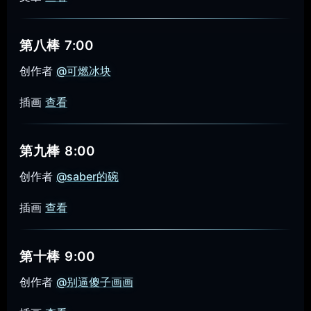
第八棒 7:00
创作者
@可燃冰块
插画
查看
第九棒 8:00
创作者
@saber的碗
插画
查看
第十棒 9:00
创作者
@别逼傻子画画