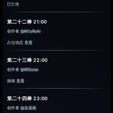
已亡佚
第二十二棒 21:00
创作者
@M1sReAi
占位动态
查看
第二十三棒 22:00
创作者
@IRISolar
插画
查看
第二十四棒 23:00
创作者
@洛展枫