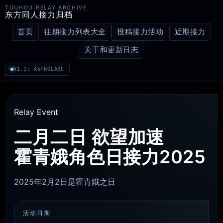
TOUHOU RELAY ARCHIVE
东方同人接力归档
首页
往期接力列表大全
投稿接力活动
近期接力
关于和更新日志
V1.1: ASTROLABE
Relay Event
二月二日 欲望加速
霍青娥角色日接力2025
2025年2月2日是霍青娥之日
活动日期