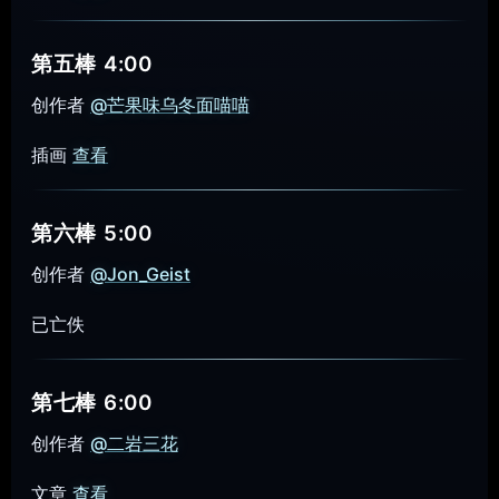
第五棒 4:00
创作者
@芒果味乌冬面喵喵
插画
查看
第六棒 5:00
创作者
@Jon_Geist
已亡佚
第七棒 6:00
创作者
@二岩三花
文章
查看