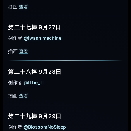
拼图
查看
第二十七棒 9月27日
创作者
@iwashimachine
插画
查看
第二十八棒 9月28日
创作者
@IThe_TI
插画
查看
第二十九棒 9月29日
创作者
@BlossomNoSleep