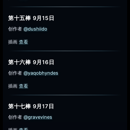
第十五棒 9月15日
创作者
@dushiido
插画
查看
第十六棒 9月16日
创作者
@yaqobhyndes
插画
查看
第十七棒 9月17日
创作者
@gravevines
插画
查看