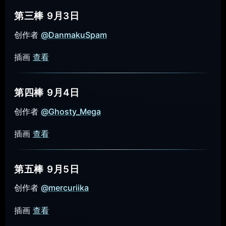
第三棒 9月3日
创作者
@DanmakuSpam
插画
查看
第四棒 9月4日
创作者
@Ghosty_Mega
插画
查看
第五棒 9月5日
创作者
@mercuriika
插画
查看