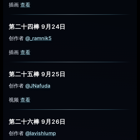
插画
查看
第二十四棒 9月24日
创作者
@_ramnik5
插画
查看
第二十五棒 9月25日
创作者
@JNafuda
视频
查看
第二十六棒 9月26日
创作者
@lavishlump