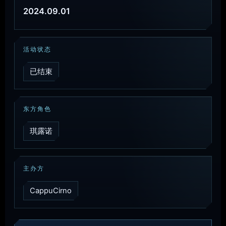
2024.09.01
活动状态
已结束
东方角色
琪露诺
主办方
CappuCirno