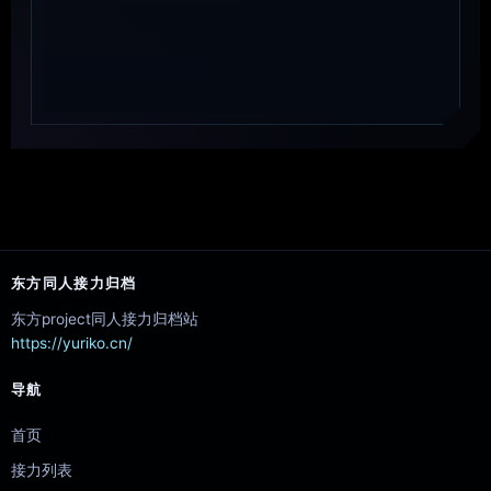
东方同人接力归档
东方project同人接力归档站
https://yuriko.cn/
导航
首页
接力列表