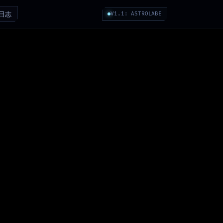
日志
V1.1: ASTROLABE