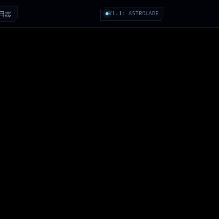
日志
V1.1: ASTROLABE